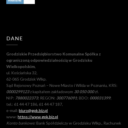
DANE
Grodziskie Przedsiębiorstwo Komunalne Spółka z
ograniczoną odpowiedzialnością w Grodzisku
Wielkopolskim
,
ul. Kościańska 32,
62-065 Grodzisk Wlkp.
Sąd Rejonowy Poznań – Nowe Miasto i Wilda w Poznaniu, KRS:
0000299123
z kapitałem zakładowym
30 050 000
zł.
NIP:
7880022373
; REGON:
300776091
; BDO:
000031399
;
tel.: 61 44 47 186, 61 44 47 187,
e-mail:
biuro@gpk.biz.pl
www:
https://www.gpk.biz.pl
Konto bankowe:
Bank Spółdzielczy w Grodzisku Wlkp., Rachunek