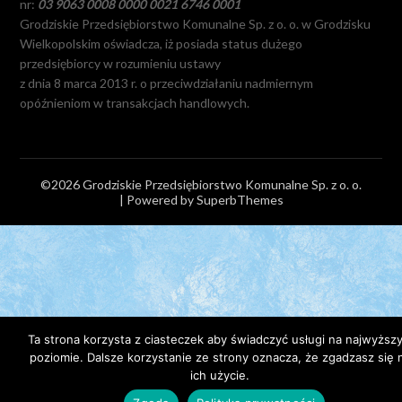
nr:
03 9063 0008 0000 0021 6746 0001
Grodziskie Przedsiębiorstwo Komunalne Sp. z o. o. w Grodzisku
Wielkopolskim oświadcza, iż posiada status dużego
przedsiębiorcy w rozumieniu ustawy
z dnia 8 marca 2013 r. o przeciwdziałaniu nadmiernym
opóźnieniom w transakcjach handlowych.
©2026 Grodziskie Przedsiębiorstwo Komunalne Sp. z o. o.
| Powered by
SuperbThemes
Ta strona korzysta z ciasteczek aby świadczyć usługi na najwyższ
poziomie. Dalsze korzystanie ze strony oznacza, że zgadzasz się 
ich użycie.