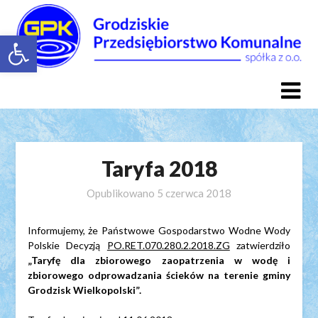
Skip
to
Otwórz pasek narzędzi
content
Taryfa 2018
Opublikowano
5 czerwca 2018
Informujemy, że Państwowe Gospodarstwo Wodne Wody
Polskie Decyzją
PO.RET.070.280.2.2018.ZG
zatwierdziło
„Taryfę dla zbiorowego zaopatrzenia w wodę i
zbiorowego odprowadzania ścieków na terenie gminy
Grodzisk Wielkopolski”.